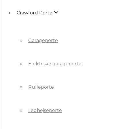
Crawford Porte
Crawford Porte
Garageporte
Garageporte
Elektriske garageporte
Elektriske garageporte
Rulleporte
Rulleporte
Ledhejseporte
Ledhejseporte
Sidegående porte