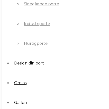
Sidegående porte
Industriporte
Industriporte
Hurtigporte
Hurtigporte
Design din port
Design din port
Om os
Om os
Galleri
Galleri