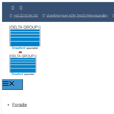
+45 32 10 94 00
Voerbjergvej 40N, 9400 Nørresundby
0
Forside
Forside