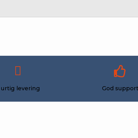
urtig levering
God suppor