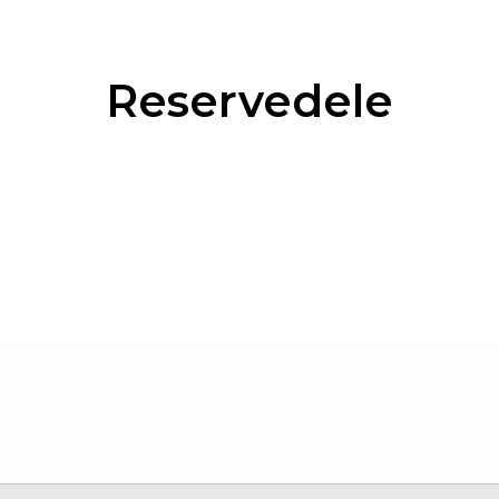
Reservedele
+45 32 10 94 00
info@deltaporte.dk