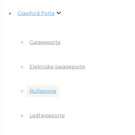
Crawford Porte
Crawford Porte
Garageporte
Garageporte
Elektriske garageporte
Elektriske garageporte
Rulleporte
Rulleporte
Ledhejseporte
Ledhejseporte
Sidegående porte