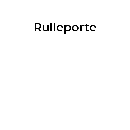
Rulleporte
+45 32 10 94 00
info@deltaporte.dk