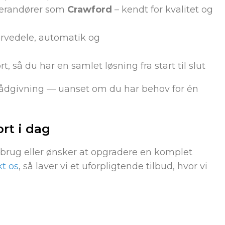
everandører som
Crawford
– kendt for kvalitet og
ervedele, automatik og
, så du har en samlet løsning fra start til slut
g rådgivning — uanset om du har behov for én
ort i dag
t brug eller ønsker at opgradere en komplet
t os
, så laver vi et uforpligtende tilbud, hvor vi