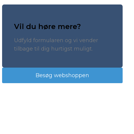
Vil du høre mere?
Udfyld formularen og vi vender
tilbage til dig hurtigst muligt.
Besøg webshoppen