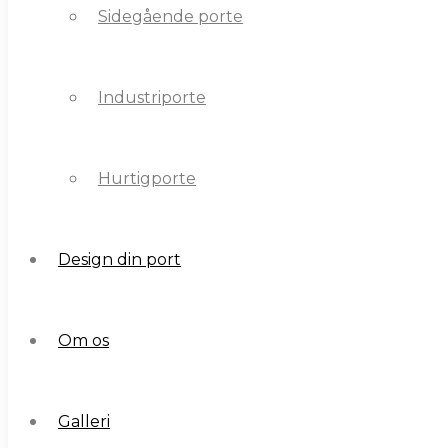
Sidegående porte
Industriporte
Industriporte
Hurtigporte
Hurtigporte
Design din port
Design din port
Om os
Om os
Galleri
Galleri