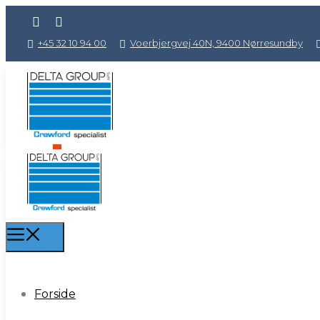
+45 32 10 94 00
Voerbjergvej 40N, 9400 Nørresundby
0
Forside
Forside