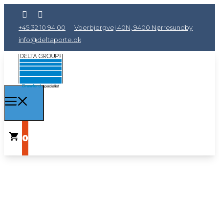
+45 32 10 94 00
Voerbjergvej 40N, 9400 Nørresundby
info@deltaporte.dk
0