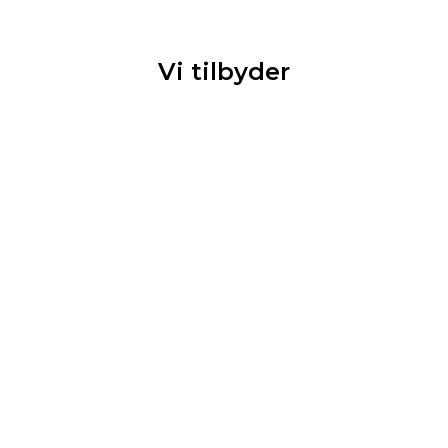
Vi tilbyder
Sidegående
Garageporte
Industriporte
Webshop
porte