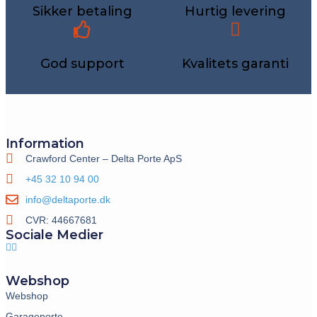
Sikker betaling
Hurtig levering
God support
Kvalitets garanti
Information
Crawford Center – Delta Porte ApS
+45 32 10 94 00
info@deltaporte.dk
CVR: 44667681
Sociale Medier
Webshop
Webshop
Garageporte