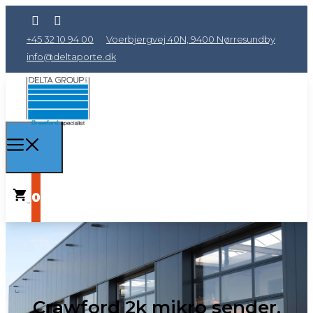
+45 32 10 94 00
Voerbjergvej 40N, 9400 Nørresundby
info@deltaporte.dk
0
Crawford 2k mikro sender,